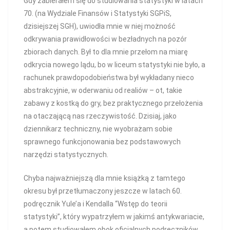
Gdy zabierałem się do studiowania statystyki w latach
70. (na Wydziale Finansów i Statystyki SGPiS,
dzisiejszej SGH), uwiodła mnie w niej możność
odkrywania prawidłowości w bezładnych na pozór
zbiorach danych. Był to dla mnie przełom na miarę
odkrycia nowego lądu, bo w liceum statystyki nie było, a
rachunek prawdopodobieństwa był wykładany nieco
abstrakcyjnie, w oderwaniu od realiów – ot, takie
zabawy z kostką do gry, bez praktycznego przełożenia
na otaczającą nas rzeczywistość. Dzisiaj, jako
dziennikarz techniczny, nie wyobrażam sobie
sprawnego funkcjonowania bez podstawowych
narzędzi statystycznych.
Chyba najważniejszą dla mnie książką z tamtego
okresu był przetłumaczony jeszcze w latach 60.
podręcznik Yule’a i Kendalla “Wstęp do teorii
statystyki”, który wypatrzyłem w jakimś antykwariacie,
a potem studiowałem obok oficjalnych podręczników.