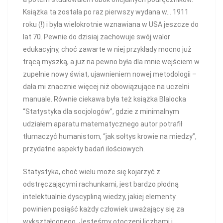
Książka ta została po raz pierwszy wydana w… 1911
roku (!) i była wielokrotnie wznawiana w USA jeszcze do
lat 70. Pewnie do dzisiaj zachowuje swój walor
edukacyjny, choć zawarte w niej przykłady mocno już
trącą myszką, a już na pewno była dla mnie wejściem w
zupełnie nowy świat, ujawnieniem nowej metodologii –
dała mi znacznie więcej niż obowiązujące na uczelni
manuale. Równie ciekawa była też książka Blalocka
“Statystyka dla socjologów”, gdzie z minimalnym
udziałem aparatu matematycznego autor potrafił
tłumaczyć humanistom, “jak sołtys krowie na miedzy”,
przydatne aspekty badań ilościowych.
Statystyka, choć wielu może się kojarzyć z
odstręczającymi rachunkami, jest bardzo płodną
intelektualnie dyscypliną wiedzy, jakiej elementy
powinien posiąść każdy człowiek uważający się za
wykształconego. Jesteśmy otoczeni liczbami i