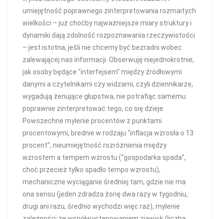
umiejętność poprawnego zinterpretowania rozmaitych
wielkości – już choćby najważniejsze miary struktury i
dynamiki dają zdolność rozpoznawania rzeczywistości
– jest istotna, jeśli nie chcemy być bezradni wobec
zalewającej nas informacji. Obserwuję niejednokrotnie,
jak osoby będące “interfejsem” między źródłowymi
danymi a czytelnikami czy widzami, czyli dziennikarze,
wygadują żenujące głupstwa, nie potrafiąc samemu
poprawnie zinterpretować tego, co się dzieje.
Powszechne mylenie procentów z punktami
procentowymi, brednie w rodzaju “inflacja wzrosła o 13
procent”, nieumiejętność rozróżnienia między
wzrostem a tempem wzrostu (“gospodarka spada”,
choć przecież tylko spadło tempo wzrostu),
mechaniczne wyciąganie średniej tam, gdzie nie ma
ona sensu (jeden zdradza żonę dwa razy w tygodniu,
drugi ani razu, średnio wychodzi więc raz), mylenie
zależności ze współwystępowaniem zjawisk (liczba