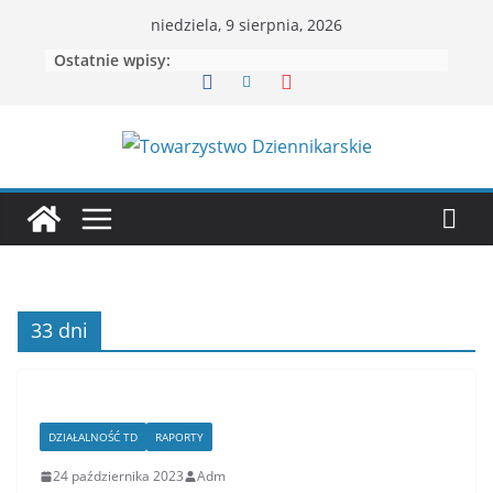
Przejdź
niedziela, 9 sierpnia, 2026
do
Ostatnie wpisy:
treści
33 dni
DZIAŁALNOŚĆ TD
RAPORTY
24 października 2023
Adm