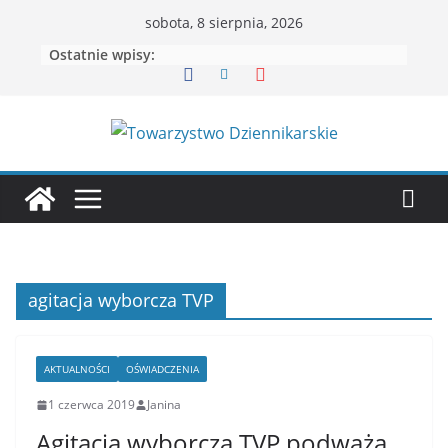
Przejdź
sobota, 8 sierpnia, 2026
do
Ostatnie wpisy:
treści
agitacja wyborcza TVP
AKTUALNOŚCI
OŚWIADCZENIA
1 czerwca 2019
Janina
Agitacja wyborcza TVP podważa