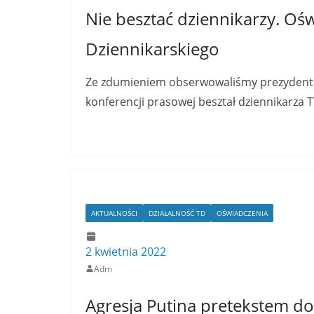
Nie besztać dziennikarzy. O
Dziennikarskiego
Ze zdumieniem obserwowaliśmy prezydenta
konferencji prasowej beształ dziennikarza 
Read More
AKTUALNOŚCI
DZIAŁALNOŚĆ TD
OŚWIADCZENIA
2 kwietnia 2022
Adm
Agresja Putina pretekstem do