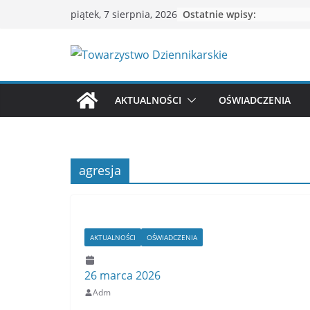
Przejdź
Ostatnie wpisy:
piątek, 7 sierpnia, 2026
do
treści
AKTUALNOŚCI
OŚWIADCZENIA
agresja
AKTUALNOŚCI
OŚWIADCZENIA
26 marca 2026
Adm