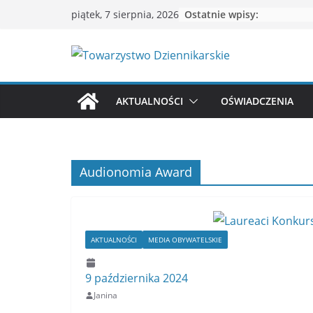
Przejdź
Ostatnie wpisy:
piątek, 7 sierpnia, 2026
do
treści
AKTUALNOŚCI
OŚWIADCZENIA
Audionomia Award
AKTUALNOŚCI
MEDIA OBYWATELSKIE
9 października 2024
Janina