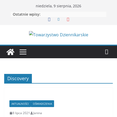
Przejdź
niedziela, 9 sierpnia, 2026
do
Ostatnie wpisy:
treści
Discovery
AKTUALNOŚCI
OŚWIADCZENIA
8 lipca 2021
Janina