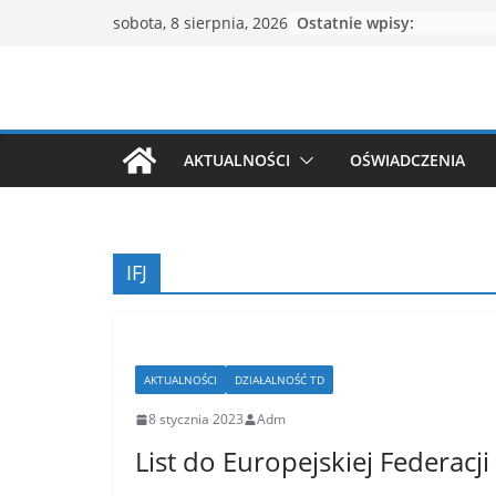
Przejdź
Ostatnie wpisy:
sobota, 8 sierpnia, 2026
do
treści
AKTUALNOŚCI
OŚWIADCZENIA
IFJ
AKTUALNOŚCI
DZIAŁALNOŚĆ TD
8 stycznia 2023
Adm
List do Europejskiej Federacji