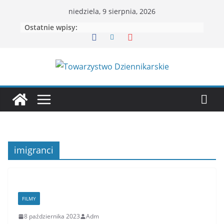
Przejdź
niedziela, 9 sierpnia, 2026
do
Ostatnie wpisy:
treści
imigranci
FILMY
8 października 2023
Adm