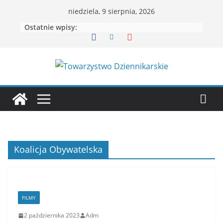
Przejdź
niedziela, 9 sierpnia, 2026
do
Ostatnie wpisy:
treści
Koalicja Obywatelska
FILMY
2 października 2023
Adm