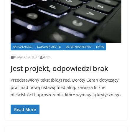
AKTUALNOŚCI
DZIAŁALNOŚĆ TD
DZIENNIKARSTWO
EMFA
8 stycznia 2025
Adm
Jest projekt, odpowiedzi brak
Przedstawiony tekst (blog) red. Doroty Ceran dotyczący
prac nad nową ustawą medialną, zawiera liczne
nieścisłości i uproszczenia, które wymagają krytycznego
Read More