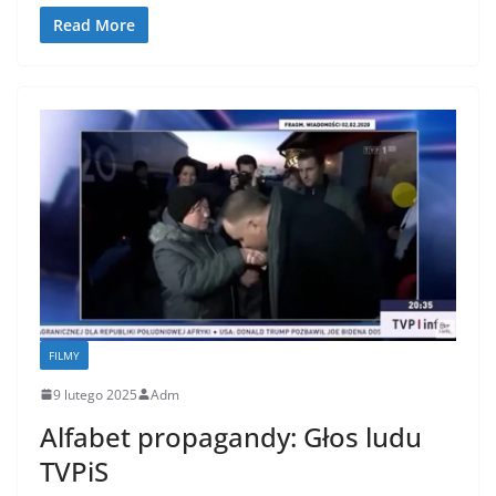
Read More
FILMY
9 lutego 2025
Adm
Alfabet propagandy: Głos ludu
TVPiS