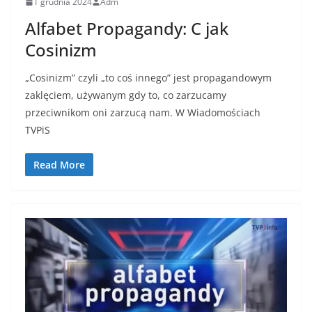
1 grudnia 2024
Adm
Alfabet Propagandy: C jak
Cosinizm
„Cosinizm” czyli „to coś innego” jest propagandowym
zaklęciem, używanym gdy to, co zarzucamy
przeciwnikom oni zarzucą nam. W Wiadomościach
TVPiS
Read More