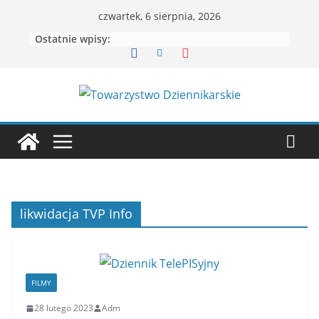
Przejdź
czwartek, 6 sierpnia, 2026
do
Ostatnie wpisy:
treści
likwidacja TVP Info
FILMY
28 lutego 2023
Adm