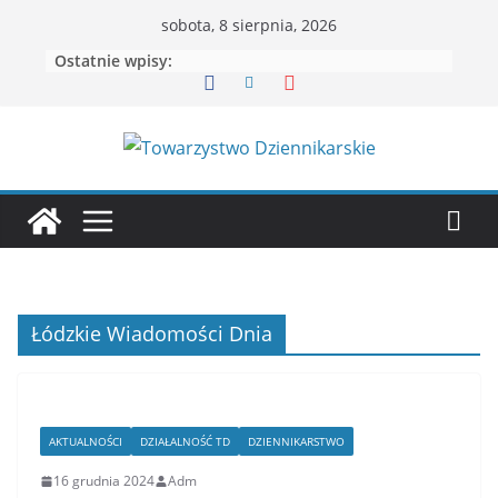
Przejdź
sobota, 8 sierpnia, 2026
do
Ostatnie wpisy:
treści
Łódzkie Wiadomości Dnia
AKTUALNOŚCI
DZIAŁALNOŚĆ TD
DZIENNIKARSTWO
16 grudnia 2024
Adm