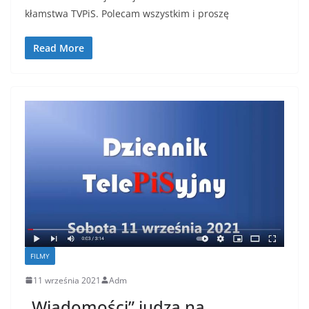
kłamstwa TVPiS. Polecam wszystkim i proszę
Read More
FILMY
11 września 2021
Adm
„Wiadomości” judzą na