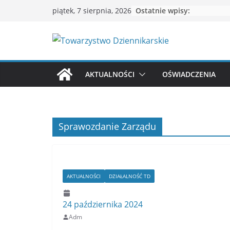
Przejdź
Ostatnie wpisy:
piątek, 7 sierpnia, 2026
do
treści
AKTUALNOŚCI
OŚWIADCZENIA
Sprawozdanie Zarządu
AKTUALNOŚCI
DZIAŁALNOŚĆ TD
24 października 2024
Adm