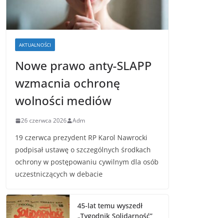
AKTUALNOŚCI
Nowe prawo anty-SLAPP
wzmacnia ochronę
wolności mediów
26 czerwca 2026
Adm
19 czerwca prezydent RP Karol Nawrocki
podpisał ustawę o szczególnych środkach
ochrony w postępowaniu cywilnym dla osób
uczestniczących w debacie
45-lat temu wyszedł
„Tygodnik Solidarność”