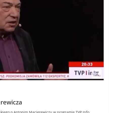
erewicza
skiego o Antonim Macierewiczu w programie TVP Info