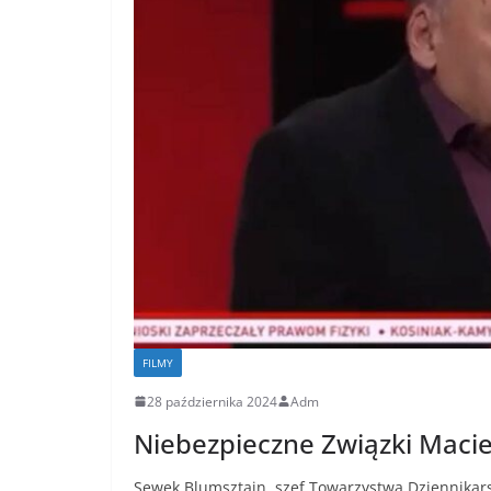
FILMY
28 października 2024
Adm
Niebezpieczne Związki Maci
Sewek Blumsztajn, szef Towarzystwa Dziennikar