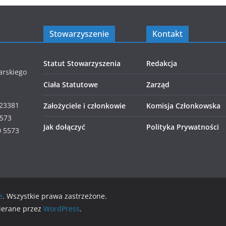
Stowarzyszenie
Kontakt
Statut Stowarzyszenia
Redakcja
arskiego
Ciała Statutowe
Zarząd
423381
Założyciele i członkowie
Komisja Członkowska
5573
Jak dołączyć
Polityka Prywatności
0 5573
e
. Wszystkie prawa zastrzeżone.
ierane przez
WordPress
.