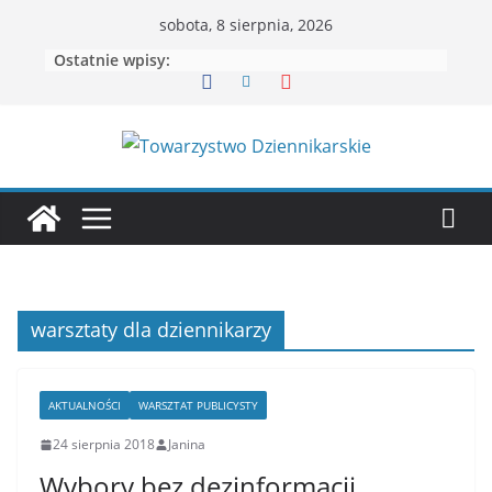
Przejdź
sobota, 8 sierpnia, 2026
do
Ostatnie wpisy:
treści
warsztaty dla dziennikarzy
AKTUALNOŚCI
WARSZTAT PUBLICYSTY
24 sierpnia 2018
Janina
Wybory bez dezinformacji.