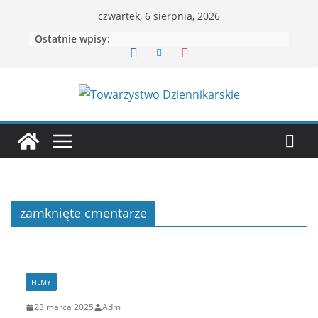
Przejdź
czwartek, 6 sierpnia, 2026
do
Ostatnie wpisy:
treści
zamknięte cmentarze
FILMY
23 marca 2025
Adm