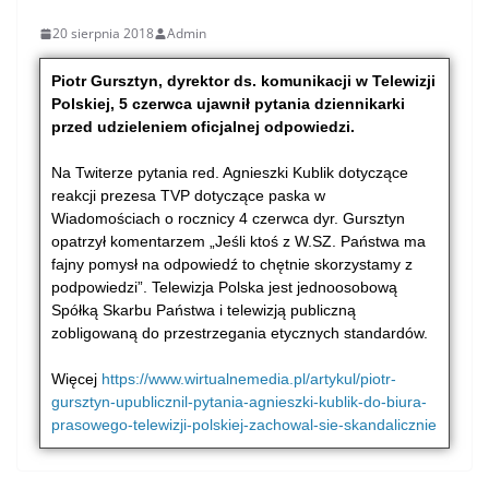
20 sierpnia 2018
Admin
Piotr Gursztyn, dyrektor ds. komunikacji w Telewizji
Polskiej, 5 czerwca ujawnił pytania dziennikarki
przed udzieleniem oficjalnej odpowiedzi.
Na Twiterze pytania red. Agnieszki Kublik dotyczące
reakcji prezesa TVP dotyczące paska w
Wiadomościach o rocznicy 4 czerwca dyr. Gursztyn
opatrzył komentarzem „Jeśli ktoś z W.SZ. Państwa ma
fajny pomysł na odpowiedź to chętnie skorzystamy z
podpowiedzi”. Telewizja Polska jest jednoosobową
Spółką Skarbu Państwa i telewizją publiczną
zobligowaną do przestrzegania etycznych standardów.
Więcej
https://www.wirtualnemedia.pl/artykul/piotr-
gursztyn-upublicznil-pytania-agnieszki-kublik-do-biura-
prasowego-telewizji-polskiej-zachowal-sie-skandalicznie