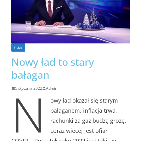
FILMY
Nowy ład to stary
bałagan
N
5 stycznia 2022
Admin
owy ład okazał się starym
bałaganem, inflacja trwa,
rachunki za gaz budzą grozę,
coraz więcej jest ofiar
COVID… Początek roku 2022 jest taki, że