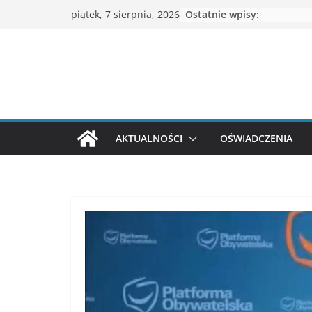
Przejdź
Ostatnie wpisy:
piątek, 7 sierpnia, 2026
do
treści
AKTUALNOŚCI
OŚWIADCZENIA