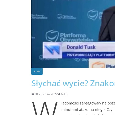
FILMY
Słychać wycie? Znako
W
30 grudnia 2022
Adm
iadomości zareagowały na poze
minutami ataku na niego. Czyli 