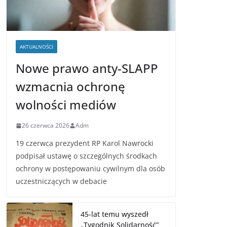
AKTUALNOŚCI
Nowe prawo anty-SLAPP
wzmacnia ochronę
wolności mediów
26 czerwca 2026
Adm
19 czerwca prezydent RP Karol Nawrocki
podpisał ustawę o szczególnych środkach
ochrony w postępowaniu cywilnym dla osób
uczestniczących w debacie
45-lat temu wyszedł
„Tygodnik Solidarność”