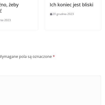
źno, żeby
Ich koniec jest bliski
ć
20 grudnia 2023
nia 2023
Wymagane pola są oznaczone
*