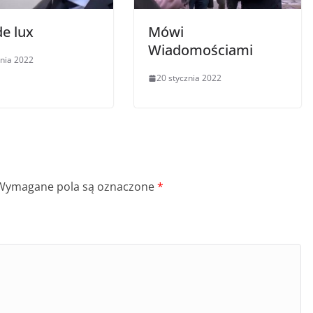
de lux
Mówi
Wiadomościami
znia 2022
20 stycznia 2022
Wymagane pola są oznaczone
*