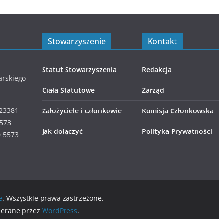
Stowarzyszenie
Kontakt
Statut Stowarzyszenia
Redakcja
arskiego
Ciała Statutowe
Zarząd
423381
Założyciele i członkowie
Komisja Członkowska
5573
Jak dołączyć
Polityka Prywatności
0 5573
e
. Wszystkie prawa zastrzeżone.
ierane przez
WordPress
.