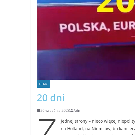
FILMY
20 dni
Z
26 września 2023
Adm
jednej strony – nieco więcej niepolit
na Holland, na Niemców, bo kanclerz