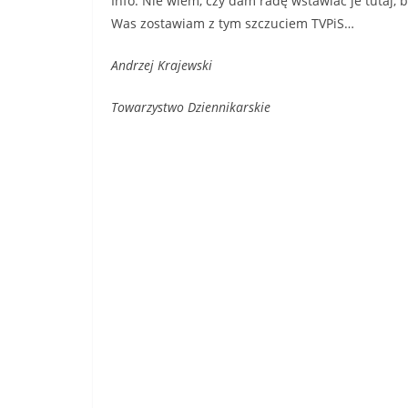
Info. Nie wiem, czy dam radę wstawiać je tutaj,
Was zostawiam z tym szczuciem TVPiS…
Andrzej Krajewski
Towarzystwo Dziennikarskie