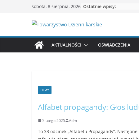
Przejdź
Ostatnie wpisy:
sobota, 8 sierpnia, 2026
do
treści
AKTUALNOŚCI
OŚWIADCZENIA
FILMY
Alfabet propagandy: Głos lud
9 lutego 2025
Adm
To 33 odcinek „Alfabetu Propagandy”. Następne