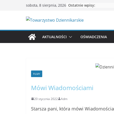
Przejdź
Ostatnie wpisy:
sobota, 8 sierpnia, 2026
do
treści
AKTUALNOŚCI
OŚWIADCZENIA
FILMY
Mówi Wiadomościami
20 stycznia 2022
Adm
Starsza pani, która mówi Wiadomościa