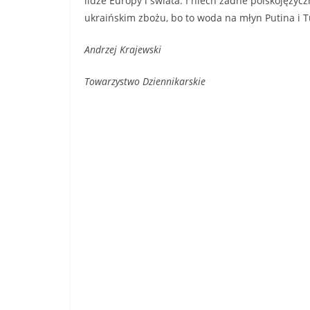
lidze Europy i świata. I niech żadne polskojęzycz
ukraińskim zbożu, bo to woda na młyn Putina i T
Andrzej Krajewski
Towarzystwo Dziennikarskie