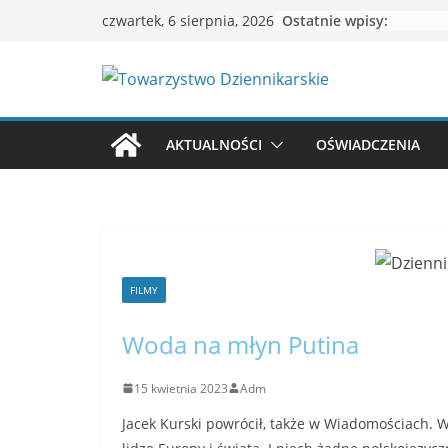
Przejdź
Ostatnie wpisy:
czwartek, 6 sierpnia, 2026
do
treści
AKTUALNOŚCI
OŚWIADCZENIA
FILMY
Woda na młyn Putina
15 kwietnia 2023
Adm
Jacek Kurski powrócił, także w Wiadomościach. W