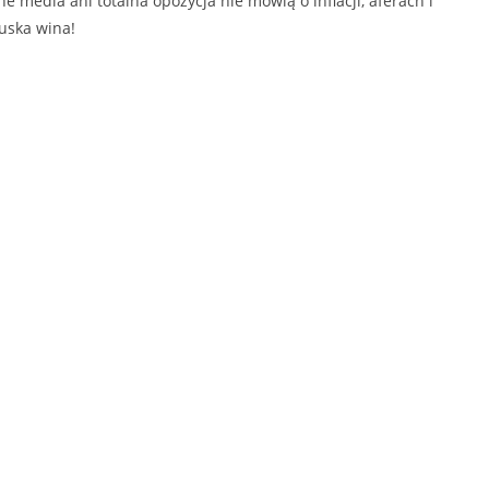
ne media ani totalna opozycja nie mówią o inflacji, aferach i
uska wina!