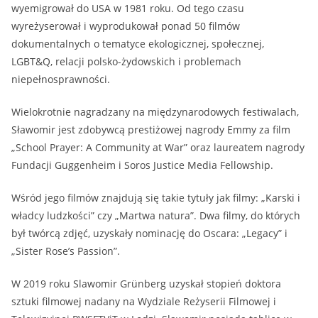
wyemigrował do USA w 1981 roku. Od tego czasu
wyreżyserował i wyprodukował ponad 50 filmów
dokumentalnych o tematyce ekologicznej, społecznej,
LGBT&Q, relacji polsko-żydowskich i problemach
niepełnosprawności.
Wielokrotnie nagradzany na międzynarodowych festiwalach,
Sławomir jest zdobywcą prestiżowej nagrody Emmy za film
„School Prayer: A Community at War” oraz laureatem nagrody
Fundacji Guggenheim i Soros Justice Media Fellowship.
Wśród jego filmów znajdują się takie tytuły jak filmy: „Karski i
władcy ludzkości” czy „Martwa natura”. Dwa filmy, do których
był twórcą zdjęć, uzyskały nominację do Oscara: „Legacy” i
„Sister Rose’s Passion”.
W 2019 roku Slawomir Grünberg uzyskał stopień doktora
sztuki filmowej nadany na Wydziale Reżyserii Filmowej i