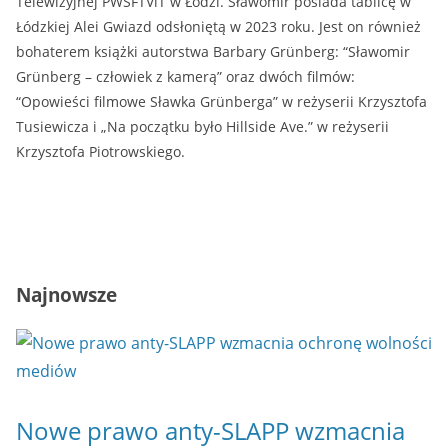
Telewizyjnej PWSFTViT w Łodzi. Sławomir posiada tablicę w
Łódzkiej Alei Gwiazd odsłoniętą w 2023 roku. Jest on również
bohaterem książki autorstwa Barbary Grünberg: “Sławomir
Grünberg – człowiek z kamerą” oraz dwóch filmów:
“Opowieści filmowe Sławka Grünberga” w reżyserii Krzysztofa
Tusiewicza i „Na początku było Hillside Ave.” w reżyserii
Krzysztofa Piotrowskiego.
Najnowsze
Nowe prawo anty-SLAPP wzmacnia